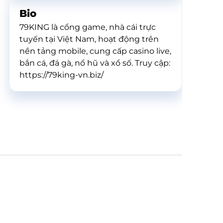
Bio
79KING là cổng game, nhà cái trực
tuyến tại Việt Nam, hoạt động trên
nền tảng mobile, cung cấp casino live,
bắn cá, đá gà, nổ hũ và xổ số. Truy cập:
https://79king-vn.biz/