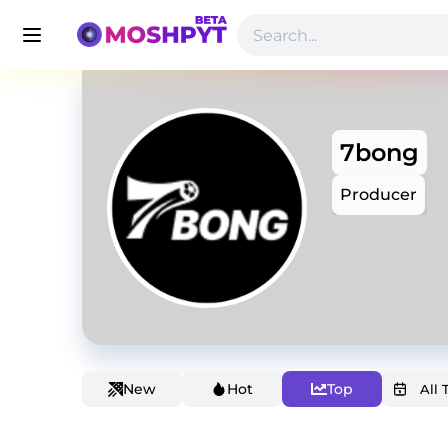
7bong
Producer
New
Hot
Top