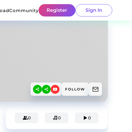
Register
Sign In
load
Community
FOLLOW
0
0
0