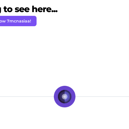
to see here...
low 7mcnasiaa!