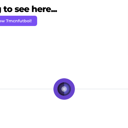
to see here...
low 7mcnfutbol!