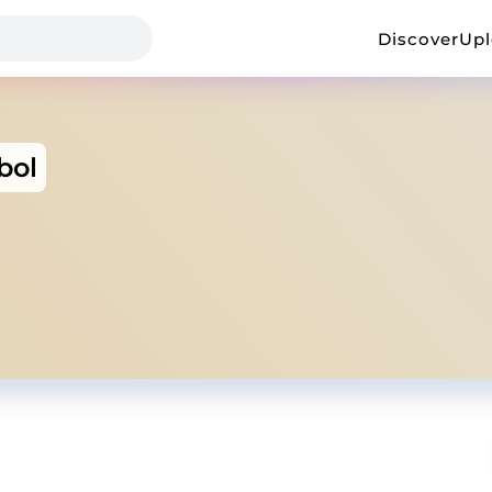
Discover
Up
bol