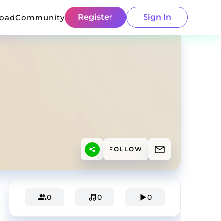
Register
Sign In
load
Community
FOLLOW
0
0
0