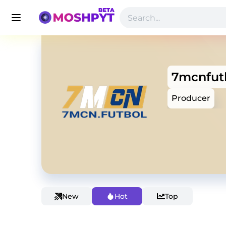
7mcnfut
Producer
New
Hot
Top