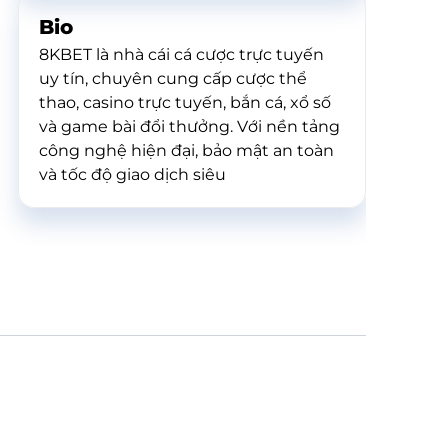
Bio
8KBET là nhà cái cá cược trực tuyến
uy tín, chuyên cung cấp cược thể
thao, casino trực tuyến, bắn cá, xổ số
và game bài đổi thưởng. Với nền tảng
công nghệ hiện đại, bảo mật an toàn
và tốc độ giao dịch siêu