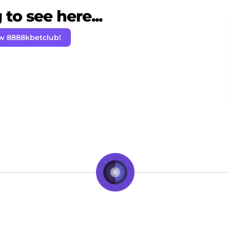
to see here...
ow 8888kbetclub!