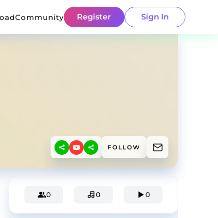
Register
Sign In
load
Community
FOLLOW
0
0
0