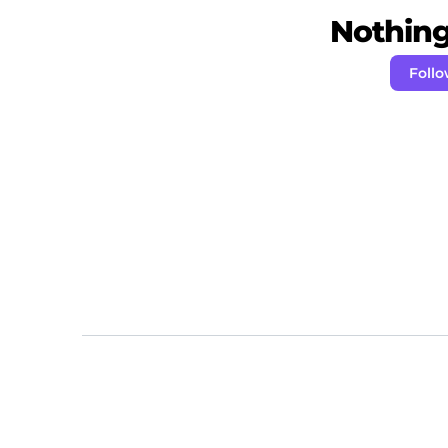
Nothing 
Foll