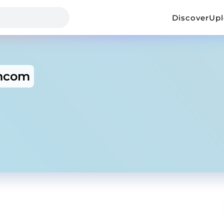
Discover
Up
ncom