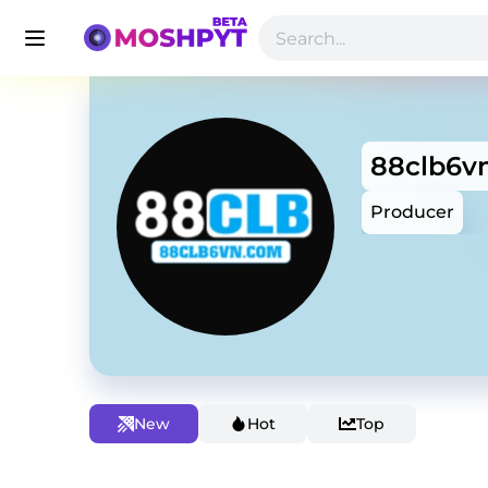
88clb6v
Producer
New
Hot
Top