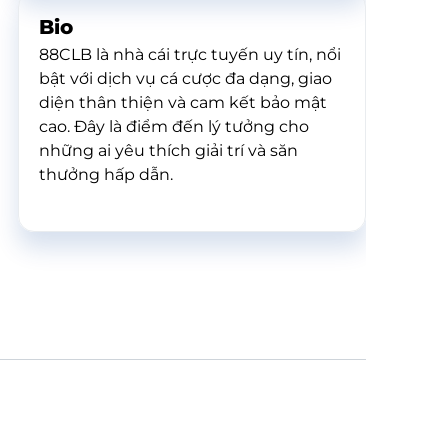
Bio
88CLB là nhà cái trực tuyến uy tín, nổi
bật với dịch vụ cá cược đa dạng, giao
diện thân thiện và cam kết bảo mật
cao. Đây là điểm đến lý tưởng cho
những ai yêu thích giải trí và săn
thưởng hấp dẫn.