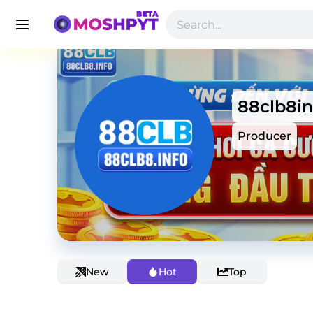
88clb8in
Producer
New
Hot
Top