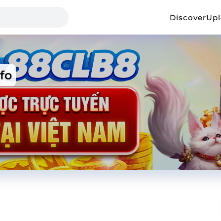
Discover
Up
fo