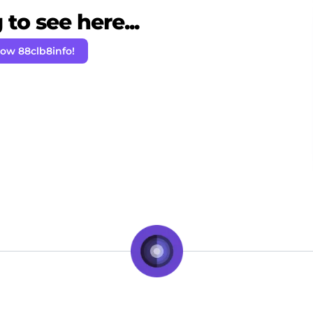
to see here...
low 88clb8info!