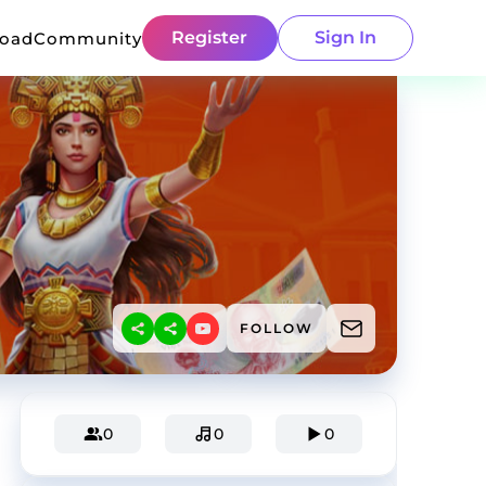
Register
Sign In
load
Community
FOLLOW
0
0
0