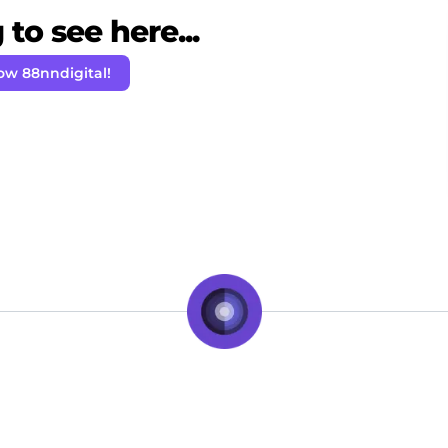
to see here...
ow 88nndigital!