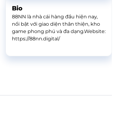
Bio
88NN là nhà cái hàng đầu hiện nay,
nổi bật với giao diện thân thiện, kho
game phong phú và đa dạng.Website:
https://88nn.digital/