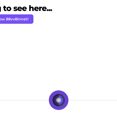
to see here...
low 88vv8innet!