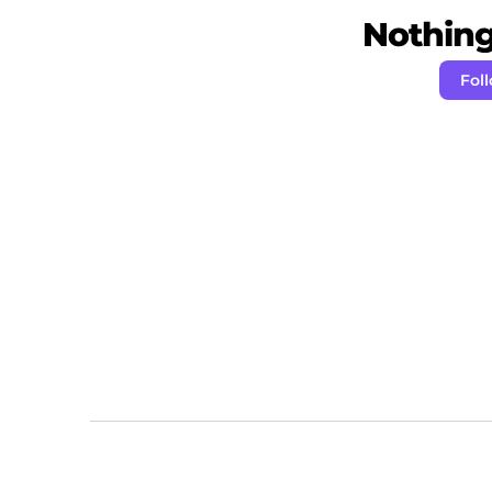
Nothing 
Fol