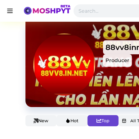
88vv8in
Producer
New
Hot
Top