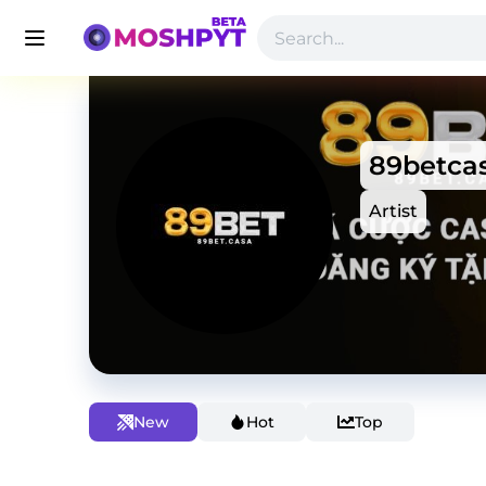
89betca
Artist
New
Hot
Top