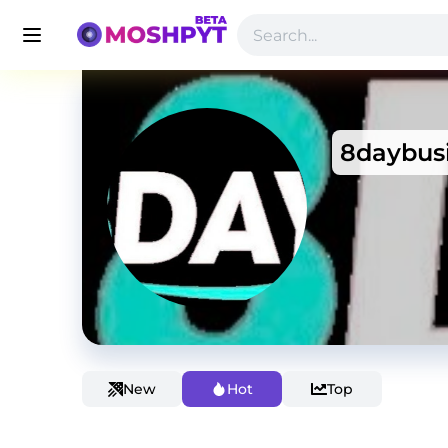
8daybus
New
Hot
Top