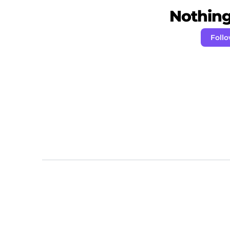
Nothing 
Foll