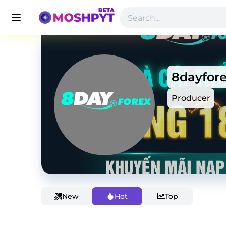
8dayfor
Producer
New
Hot
Top