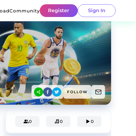
Register
Sign In
load
Community
FOLLOW
0
0
0