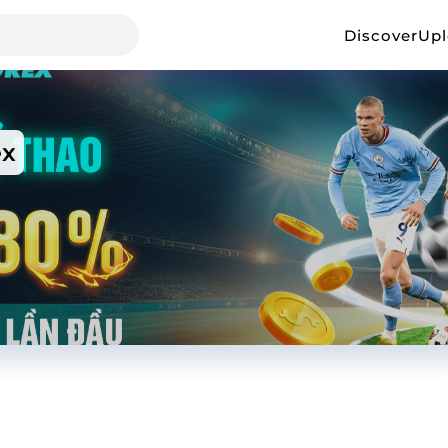
Discover
Up
ex