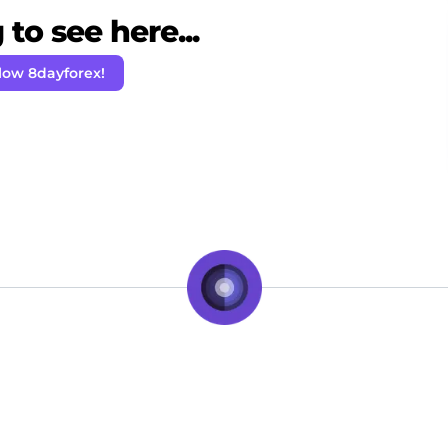
to see here...
low 8dayforex!