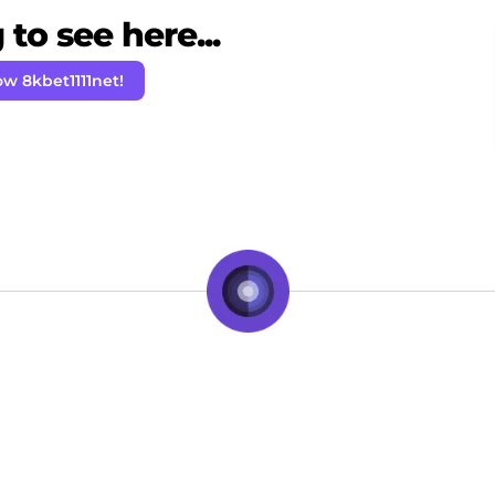
to see here...
ow 8kbet1111net!