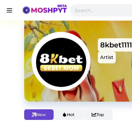
8kbet111
Artist
New
Hot
Top