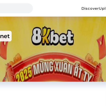
Discover
Up
1net