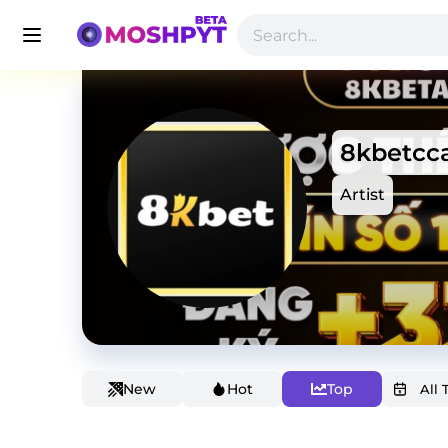
8kbetcc
Artist
New
Hot
Top