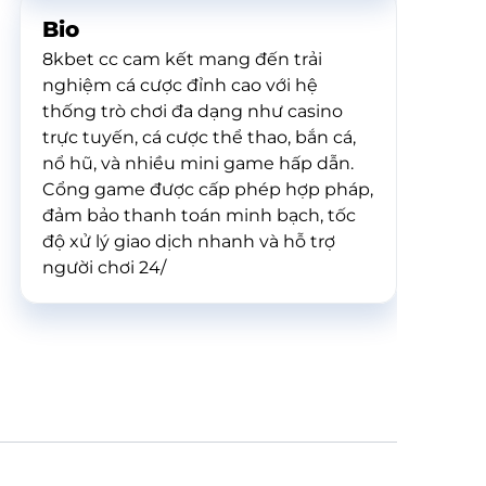
Bio
8kbet cc cam kết mang đến trải
nghiệm cá cược đỉnh cao với hệ
thống trò chơi đa dạng như casino
trực tuyến, cá cược thể thao, bắn cá,
nổ hũ, và nhiều mini game hấp dẫn.
Cổng game được cấp phép hợp pháp,
đảm bảo thanh toán minh bạch, tốc
độ xử lý giao dịch nhanh và hỗ trợ
người chơi 24/