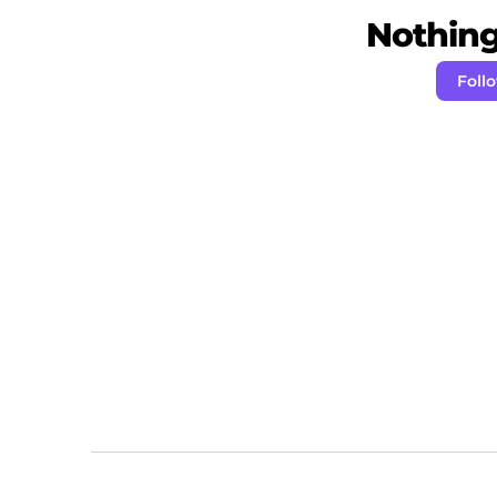
Nothing 
Foll