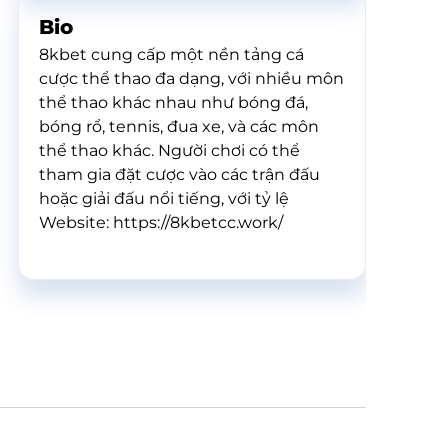
Bio
8kbet cung cấp một nền tảng cá
cược thể thao đa dạng, với nhiều môn
thể thao khác nhau như bóng đá,
bóng rổ, tennis, đua xe, và các môn
thể thao khác. Người chơi có thể
tham gia đặt cược vào các trận đấu
hoặc giải đấu nổi tiếng, với tỷ lệ
Website: https://8kbetcc.work/