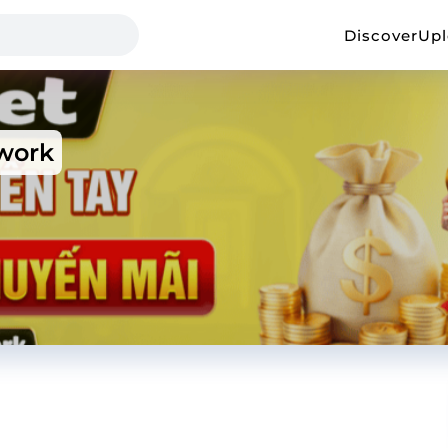
Discover
Up
work