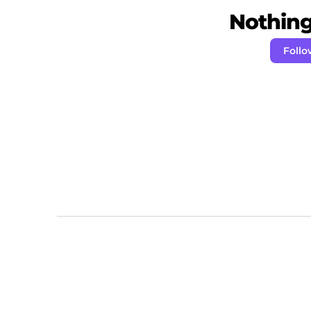
Nothing 
Follo