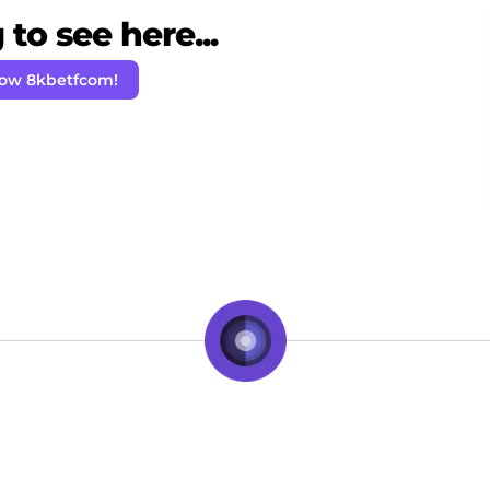
to see here...
low 8kbetfcom!