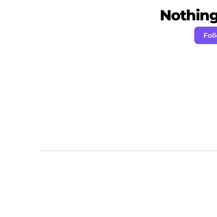
Nothing 
Fol