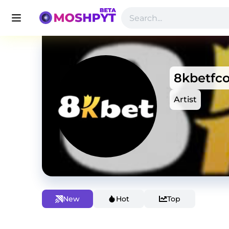
8kbetfc
Artist
New
Hot
Top