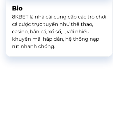
Bio
8KBET là nhà cái cung cấp các trò chơi
cá cược trực tuyến như thể thao,
casino, bắn cá, xổ số,..., với nhiều
khuyến mãi hấp dẫn, hệ thống nạp
rút nhanh chóng.