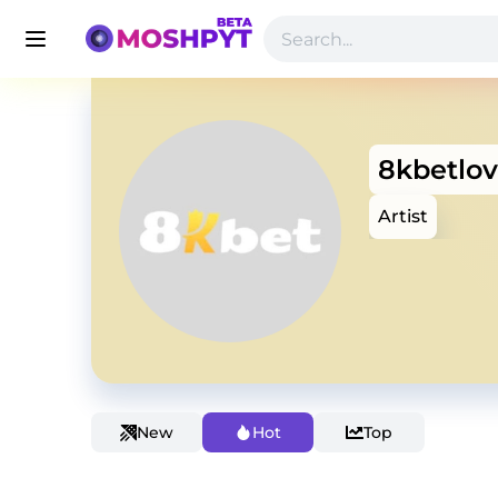
8kbetlo
Artist
New
Hot
Top