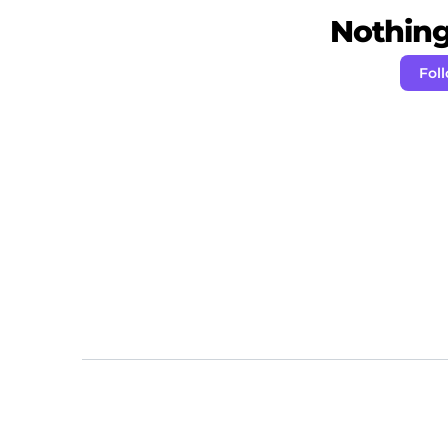
Nothing 
Foll