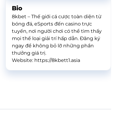
Bio
8kbet – Thế giới cá cược toàn diện từ
bóng đá, eSports đến casino trực
tuyến, nơi người chơi có thể tìm thấy
mọi thể loại giải trí hấp dẫn. Đăng ký
ngay để không bỏ lỡ những phần
thưởng giá trị.
Website: https://8kbett1.asia