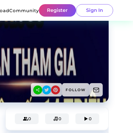
Register
Sign In
load
Community
FOLLOW
0
0
0