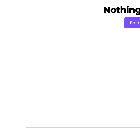
Nothing 
Foll