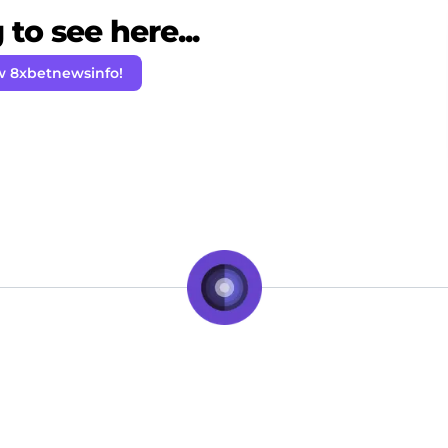
to see here...
w 8xbetnewsinfo!