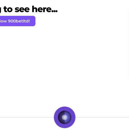
to see here...
low 900betltd!