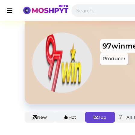
97winme
Producer
New
Hot
Top