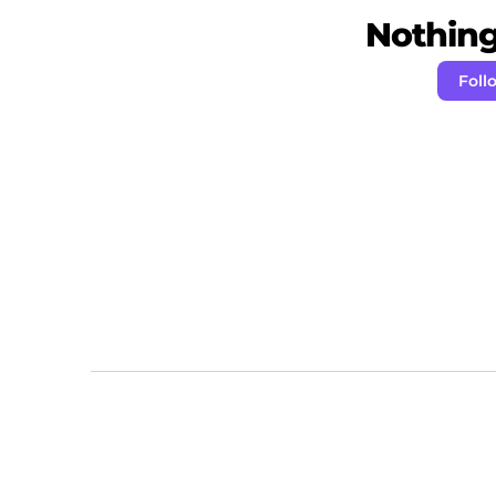
Nothing 
Foll