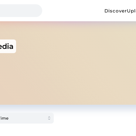
Discover
Up
dia