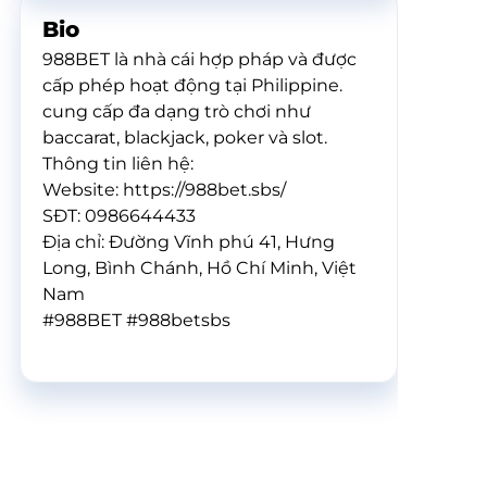
Bio
988BET là nhà cái hợp pháp và được
cấp phép hoạt động tại Philippine.
cung cấp đa dạng trò chơi như
baccarat, blackjack, poker và slot.
Thông tin liên hệ:
Website: https://988bet.sbs/
SĐT: 0986644433
Địa chỉ: Đường Vĩnh phú 41, Hưng
Long, Bình Chánh, Hồ Chí Minh, Việt
Nam
#988BET #988betsbs