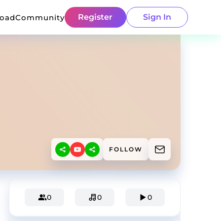
Register
Sign In
load
Community
FOLLOW
0
0
0