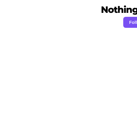
Nothing 
Fol