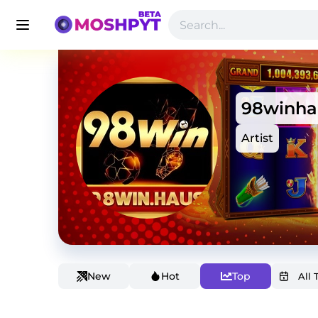
98winha
Artist
New
Hot
Top