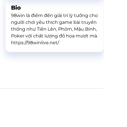
Bio
98win là điểm đến giải trí lý tưởng cho
người chơi yêu thích game bài truyền
thống như Tiến Lên, Phỏm, Mậu Binh,
Poker với chất lượng đồ họa mượt mà.
https://98winlive.net/