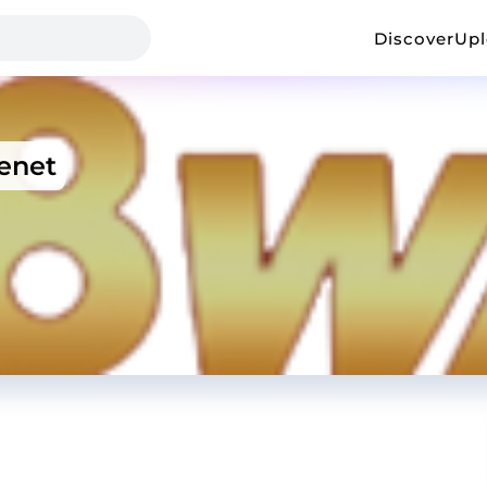
Discover
Up
enet