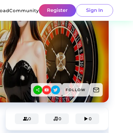
Register
Sign In
load
Community
FOLLOW
0
0
0