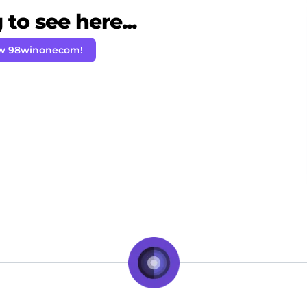
to see here...
ow 98winonecom!