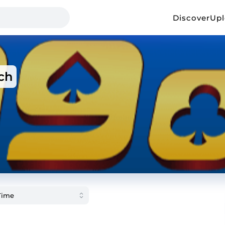
Discover
Up
ch