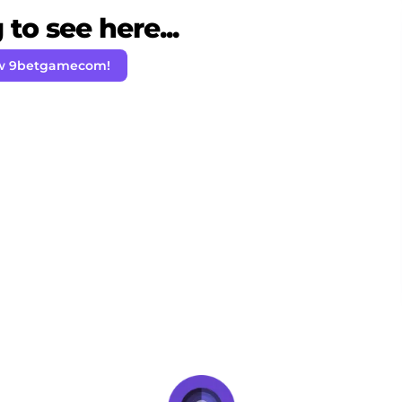
to see here...
ow 9betgamecom!