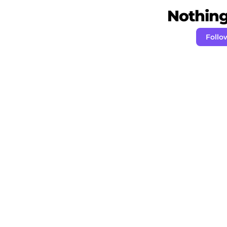
Nothing 
Foll