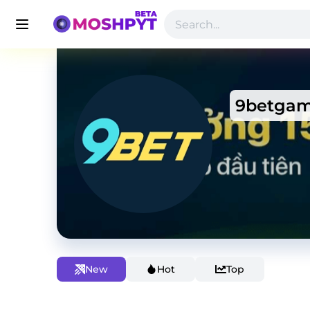
9betga
New
Hot
Top