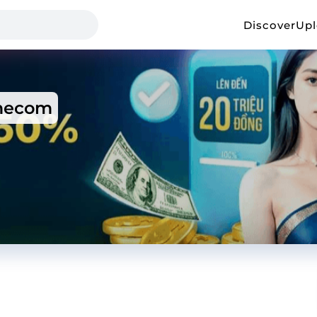
Discover
Up
mecom