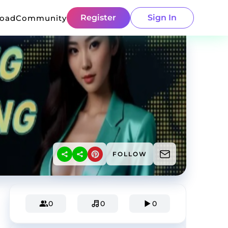
Register
Sign In
load
Community
FOLLOW
0
0
0