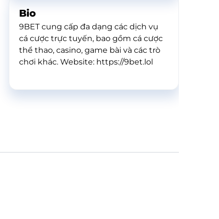
Bio
9BET cung cấp đa dạng các dịch vụ
cá cược trực tuyến, bao gồm cá cược
thể thao, casino, game bài và các trò
chơi khác. Website: https://9bet.lol