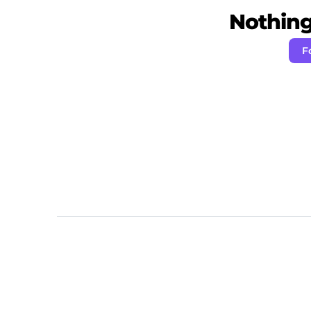
Nothing 
F