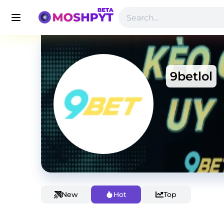
9betlol
New
Hot
Top