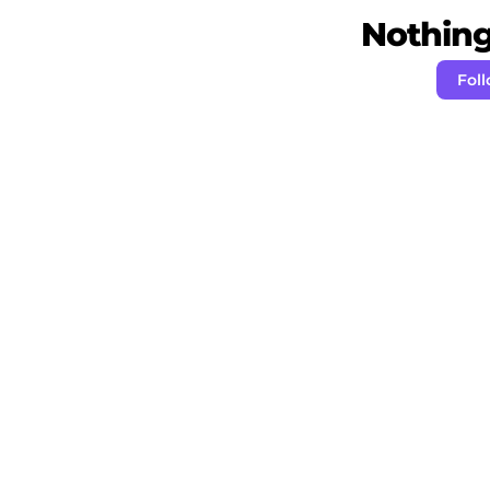
Nothing 
Fol