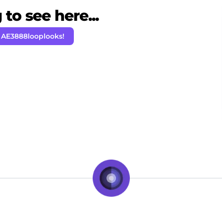
to see here...
 AE3888looplooks!