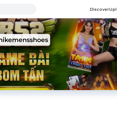
Discover
Up
nikemensshoes