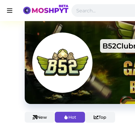
B52Club
New
Hot
Top