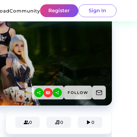
Register
Sign In
load
Community
FOLLOW
0
0
0