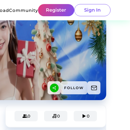
Register
Sign In
load
Community
FOLLOW
0
0
0