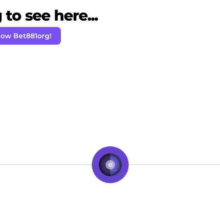
to see here...
low Bet881org!