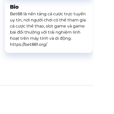
Bio
Bet88 là nền tảng cá cược trực tuyến
uy tín, nơi người chơi có thể tham gia
cá cược thể thao, slot game và game
bài đổi thưởng với trải nghiệm linh
hoạt trên máy tính và di động.
https://bet881.org/