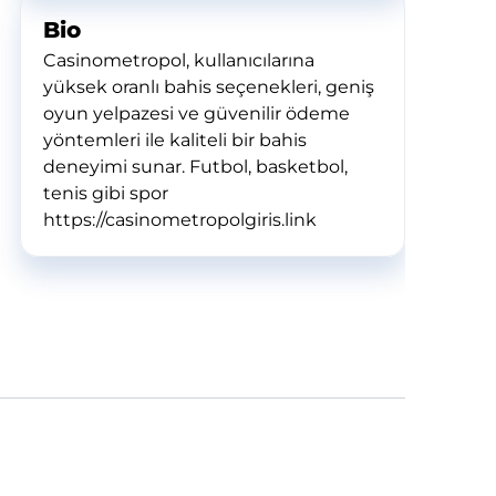
Bio
Casinometropol, kullanıcılarına
yüksek oranlı bahis seçenekleri, geniş
oyun yelpazesi ve güvenilir ödeme
yöntemleri ile kaliteli bir bahis
deneyimi sunar. Futbol, basketbol,
tenis gibi spor
https://casinometropolgiris.link