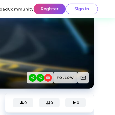
Register
Sign In
load
Community
FOLLOW
0
0
0