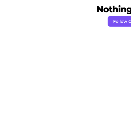
Nothing 
Follow C