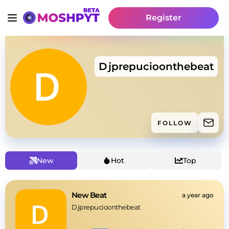
Register
Djprepucioonthebeat
FOLLOW
New
Hot
Top
New Beat
a year ago
Djprepucioonthebeat