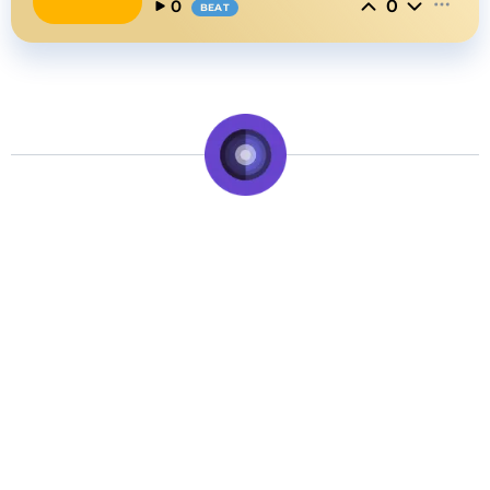
0
0
BEAT