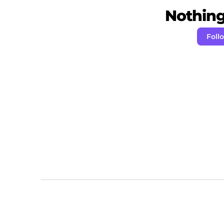
Nothing 
Foll