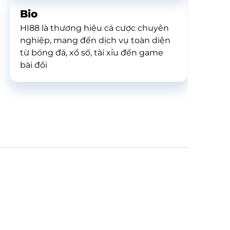
Bio
HI88 là thương hiệu cá cược chuyên
nghiệp, mang đến dịch vụ toàn diện
từ bóng đá, xổ số, tài xỉu đến game
bài đổi