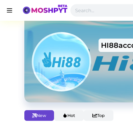
HI88ac
New
Hot
Top