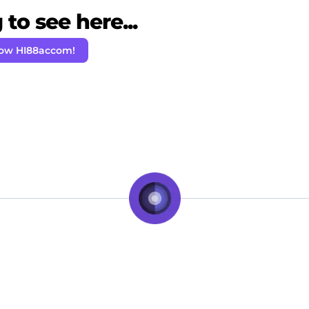
to see here...
low HI88accom!