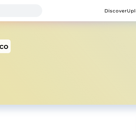
Discover
Up
co