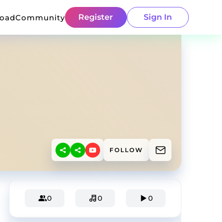
Register
Sign In
load
Community
FOLLOW
0
0
0