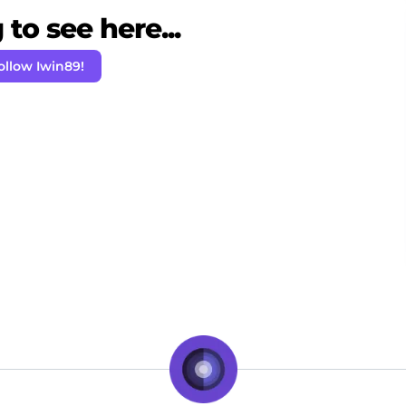
to see here...
ollow Iwin89!