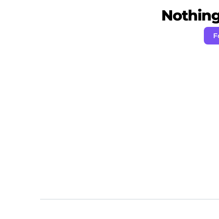
Nothing 
F