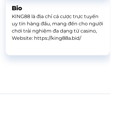
Bio
KING88 là địa chỉ cá cược trực tuyến
uy tín hàng đầu, mang đến cho người
chơi trải nghiệm đa dạng từ casino,
Website: https://king88a.bid/