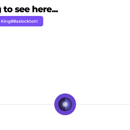
to see here...
 King88aslockton!