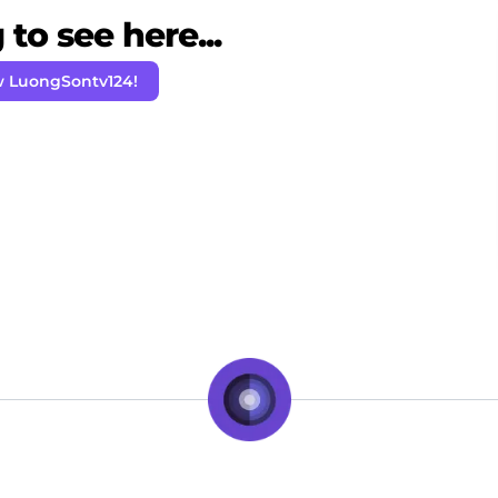
to see here...
w LuongSontv124!