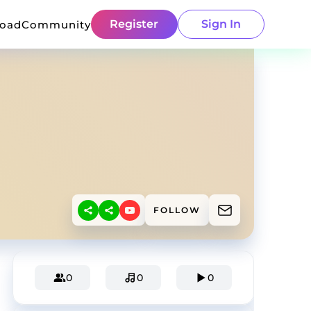
Register
Sign In
load
Community
FOLLOW
0
0
0