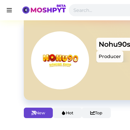
Nohu90
Producer
New
Hot
Top