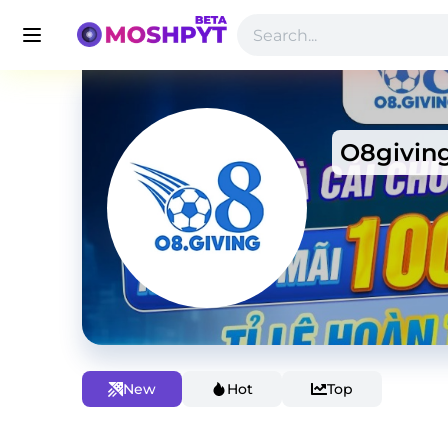
O8givin
New
Hot
Top