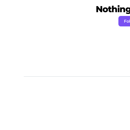
Nothing 
Fo