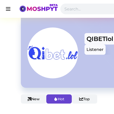
QIBETlol
Listener
New
Hot
Top