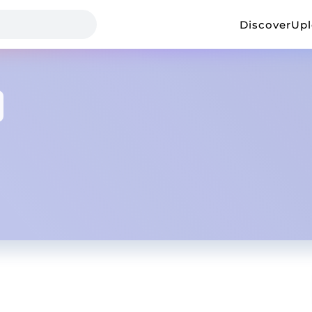
Discover
Up