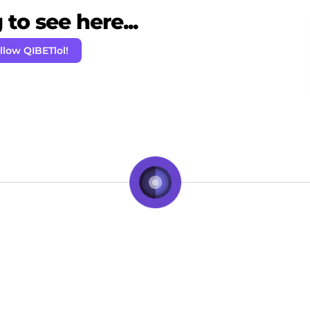
to see here...
llow QIBETlol!