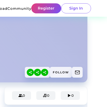
Register
Sign In
load
Community
FOLLOW
0
0
0