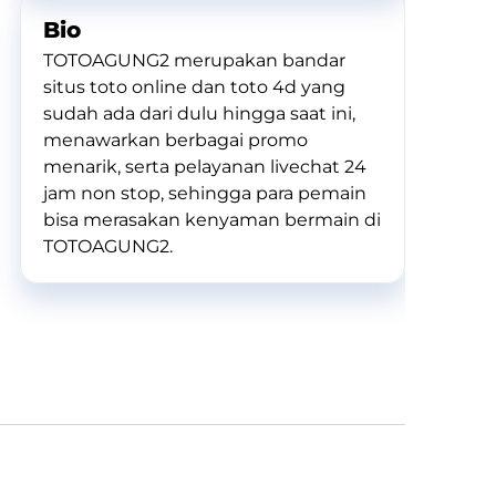
Bio
TOTOAGUNG2 merupakan bandar
situs toto online dan toto 4d yang
sudah ada dari dulu hingga saat ini,
menawarkan berbagai promo
menarik, serta pelayanan livechat 24
jam non stop, sehingga para pemain
bisa merasakan kenyaman bermain di
TOTOAGUNG2.