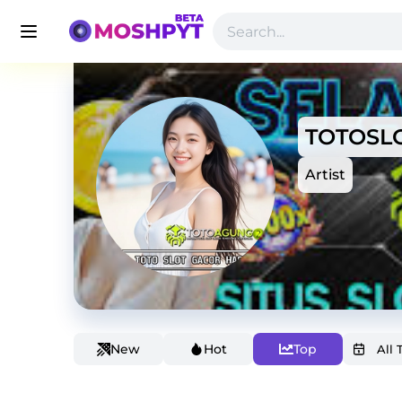
TOTOSL
Artist
New
Hot
Top