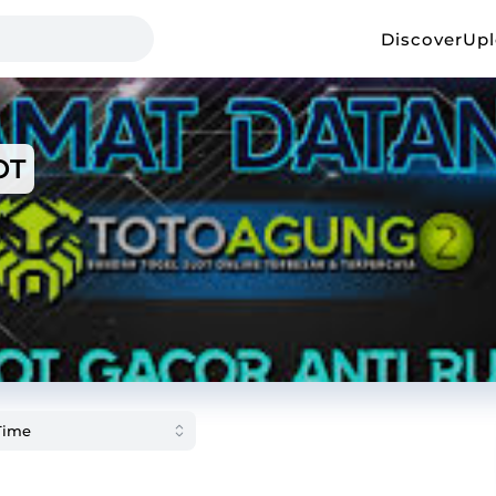
Discover
Up
OT