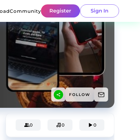
Register
Sign In
load
Community
FOLLOW
0
0
0