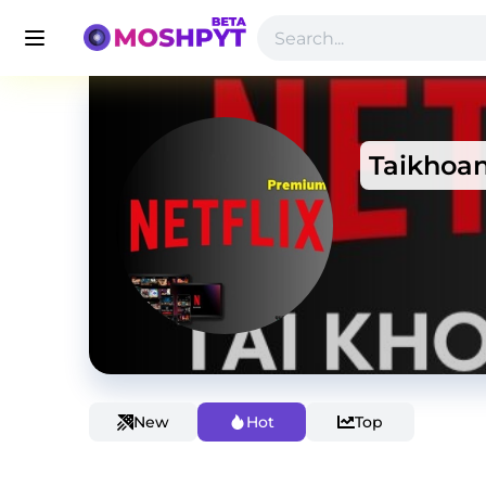
Taikhoan
New
Hot
Top