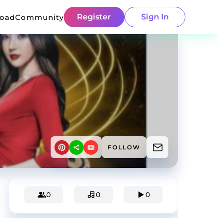
Register
Sign In
load
Community
FOLLOW
0
0
0