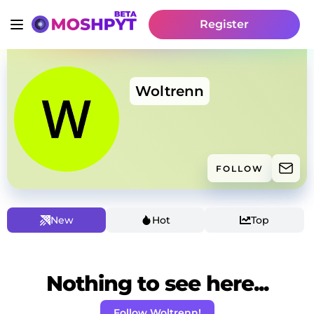
Register
Woltrenn
FOLLOW
New
Hot
Top
Nothing to see here...
Follow Woltrenn!